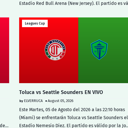
Estadio Red Bull Arena (New Jersey). El partido es v
Leagues Cup
Toluca vs Seattle Sounders EN VIVO
ELVERRUCA
August 05, 2026
Este Martes, 05 de Agosto del 2026 a las 22:10 horas
(Miami) se enfrentarán Toluca vs Seattle Sounders el
1 de…
Estadio Nemesio Diez. El partido es válido por la Jo