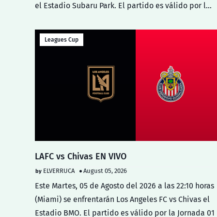
el Estadio Subaru Park. El partido es válido por l…
Leagues Cup
LAFC vs Chivas EN VIVO
ELVERRUCA
August 05, 2026
Este Martes, 05 de Agosto del 2026 a las 22:10 horas
(Miami) se enfrentarán Los Angeles FC vs Chivas el
Estadio BMO. El partido es válido por la Jornada 0