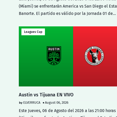
(Miami) se enfrentarán America vs San Diego el Est
Banorte. El partido es válido por la Jornada 01 de…
Leagues Cup
Austin vs Tijuana EN VIVO
ELVERRUCA
August 06, 2026
Este Jueves, 06 de Agosto del 2026 a las 21:00 horas