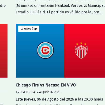
adio
(Miami) se enfrentarán Hankook Verdes vs Municipal
Estadio FFB Field. El partido es válido por la Jorn…
Leagues Cup
Chicago Fire vs Necaxa EN VIVO
ELVERRUCA
August 06, 2026
Este Jueves, 06 de Agosto del 2026 a las 20:30 horas