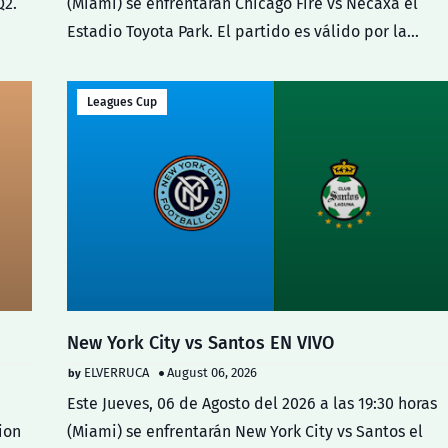
Q2.
(Miami) se enfrentarán Chicago Fire vs Necaxa el
Estadio Toyota Park. El partido es válido por la
Jornada…
Leagues Cup
New York City vs Santos EN VIVO
ELVERRUCA
August 06, 2026
Este Jueves, 06 de Agosto del 2026 a las 19:30 horas
ion
(Miami) se enfrentarán New York City vs Santos el