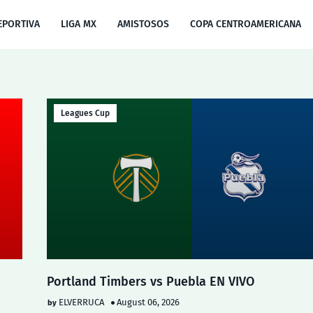
EPORTIVA
LIGA MX
AMISTOSOS
COPA CENTROAMERICANA
Leagues Cup
Portland Timbers vs Puebla EN VIVO
ELVERRUCA
August 06, 2026