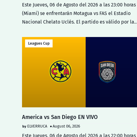
Este Jueves, 06 de Agosto del 2026 a las 23:00 horas
(Miami) se enfrentarán Motagua vs FAS el Estadio
Nacional Chelato Uclés. El partido es válido por la
Jorn…
Leagues Cup
America vs San Diego EN VIVO
ELVERRUCA
August 06, 2026
Este Jueves, 06 de Agosto del 2026 a las 22:00 horas