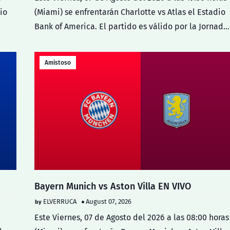
io
(Miami) se enfrentarán Charlotte vs Atlas el Estadio
Bank of America. El partido es válido por la Jornad…
Amistoso
Bayern Munich vs Aston Villa EN VIVO
ELVERRUCA
August 07, 2026
Este Viernes, 07 de Agosto del 2026 a las 08:00 horas