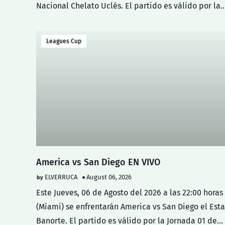
Nacional Chelato Uclés. El partido es válido por la
Jorn…
Leagues Cup
America vs San Diego EN VIVO
ELVERRUCA
August 06, 2026
Este Jueves, 06 de Agosto del 2026 a las 22:00 horas
(Miami) se enfrentarán America vs San Diego el Est
Banorte. El partido es válido por la Jornada 01 de…