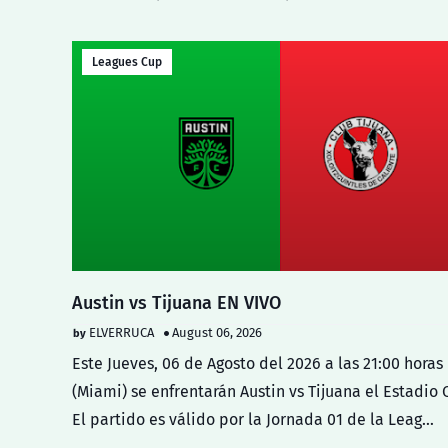
Leagues Cup
Austin vs Tijuana EN VIVO
ELVERRUCA
August 06, 2026
Este Jueves, 06 de Agosto del 2026 a las 21:00 horas
(Miami) se enfrentarán Austin vs Tijuana el Estadio 
El partido es válido por la Jornada 01 de la Leag…