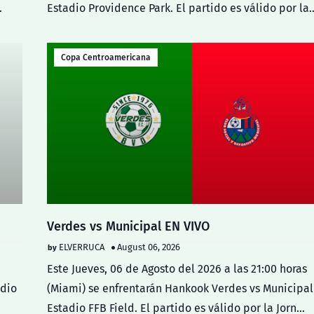
Estadio Providence Park. El partido es válido por la
Copa Centroamericana
Verdes vs Municipal EN VIVO
ELVERRUCA
August 06, 2026
Este Jueves, 06 de Agosto del 2026 a las 21:00 horas
adio
(Miami) se enfrentarán Hankook Verdes vs Municipal
Estadio FFB Field. El partido es válido por la Jorn…