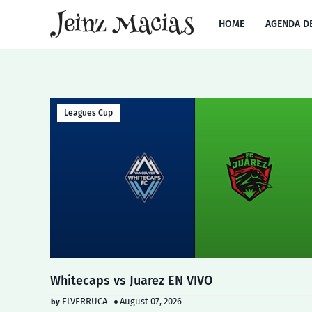
HOME
AGENDA D
Leagues Cup
Whitecaps vs Juarez EN VIVO
ELVERRUCA
August 07, 2026